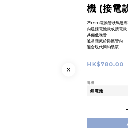
機 (接電
25mm電動管狀馬達
內建鋰電池款或接電款
具備低噪音
通常隱藏於捲簾管內
適合現代簡約裝潢
HK$780.00
電機