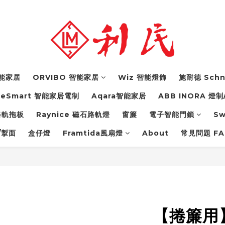
 智能家居
ORVIBO 智能家居
Wiz 智能燈飾
施耐德 Schn
feSmart 智能家居電制
Aqara智能家居
ABB INORA 燈制
力路軌拖板
Raynice 磁石路軌燈
窗簾
電子智能門鎖
S
/掣面
盒仔燈
Framtida風扇燈
About
常見問題 FA
【捲簾用