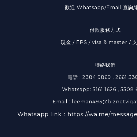
歡迎 Whatsapp/Email 查詢
付款服務方式
現金 / EPS / visa & master 
聯絡我們
電話 : 2384 9869 , 2661 33
Whatsapp: 5161 1626 , 5508
Email : leeman493@biznetviga
Whatsapp link：
https://wa.me/messa