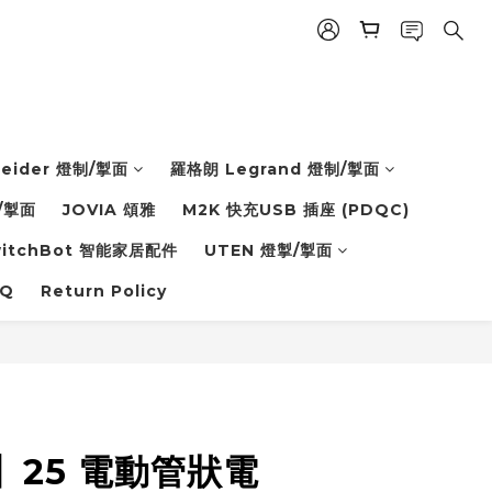
eider 燈制/掣面
羅格朗 Legrand 燈制/掣面
/掣面
JOVIA 頌雅
M2K 快充USB 插座 (PDQC)
witchBot 智能家居配件
UTEN 燈掣/掣面
Q
Return Policy
】25 電動管狀電