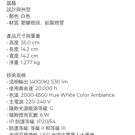
規格
:
設計與外型
• 顏色: 白色
•
材質: 塑膠燈頭、鋁製燈臂
產品尺寸與重量
• 高度: 35.0 cm
• 長度: 14.2 cm
• 寬度: 14.2 cm
•
淨重: 1.277 kg
技術規格
• 流明輸出 (4000K): 530 lm
• 使用壽命達: 20,000 h
•
色溫
: 2000-6500 Hue White Color Ambiance
• 主電源: 220-240 V
• 隨附光源能源等級: G
• 隨附燈泡瓦數: 6 W
• IP 防護等級: IP20/54
• 防護等級: 等級 II 和等級 III
• 光源可替換性: LED 光源由專業人士更換