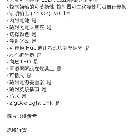
• 控制齒輪的可替換性: 控制器可由終端使用者自行更換
• 流明輸出 (2700K): 370 lm
•
內附電池: 是
•
隨附充電式底座: 是
•
選擇顏色: 是
•
漫射光效: 是
•
可透過 Hue 應用程式與開關調光: 是
•
設有調光器: 是
•
內建 LED: 是
•
電源開關設在燈具上: 是
•
可攜式: 是
•
隨附電源變壓器: 是
•
隨附英規插頭: 是
•
防水: 是
•
ZigBee Light Link: 是
圖片只供參考
原厰行貨