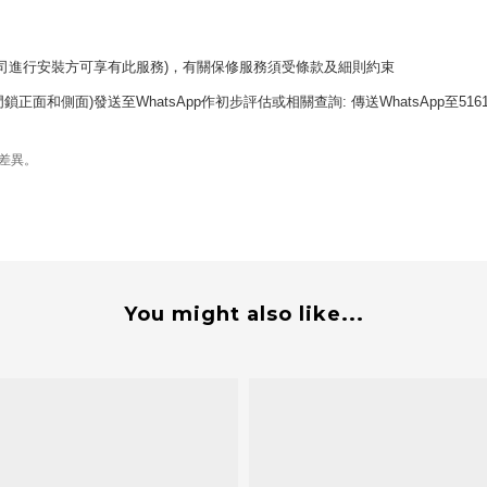
司進行
安裝
方可享有此服務)
，
有關保修服務須受條款及細則約束
正面和側面)發送至WhatsApp作初步評估或相關查詢:
傳送
WhatsApp至5
16
有差異。
You might also like...