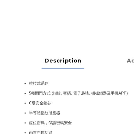
Description
Ad
推拉式系列
5種開門方式 (指紋, 密碼, 電子匙咭, 機械鎖匙及手機APP)
C級安全鎖芯
半導體指紋感應器
虛位密碼，保護密碼安全
內置門鐘功能