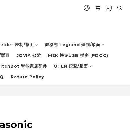
eider 燈制/掣面
羅格朗 Legrand 燈制/掣面
/掣面
JOVIA 頌雅
M2K 快充USB 插座 (PDQC)
witchBot 智能家居配件
UTEN 燈掣/掣面
Q
Return Policy
asonic