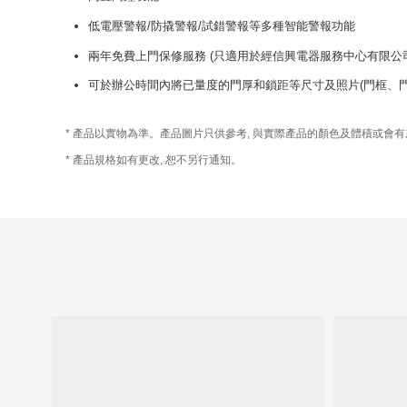
低電壓警報/防撬警報/試錯警報等多種智能警報功能
兩
年免費上門保
修
服務 (只適用於經信興電器服務中心有限公
可於辦公時間內將已量度的門厚和鎖距等尺寸及照片(門框、門鎖
* 產品以實物為準。產品圖片只供參考, 與實際產品的顏色及體積或會
* 產品規格如有更改, 恕不另行通知。