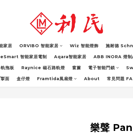
 智能家居
ORVIBO 智能家居
Wiz 智能燈飾
施耐德 Schn
feSmart 智能家居電制
Aqara智能家居
ABB INORA 燈制
力路軌拖板
Raynice 磁石路軌燈
窗簾
電子智能門鎖
S
/掣面
盒仔燈
Framtida風扇燈
About
常見問題 FA
樂聲 Pan