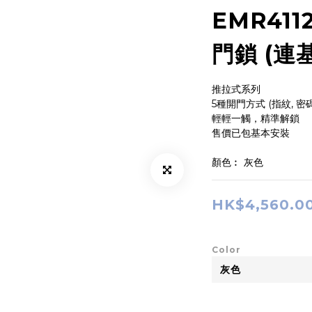
EMR411
門鎖 (連
推拉式系列
5種開門方式 (指紋, 密
輕輕一觸，精準解鎖
售價已包基本安裝
顏色︰ 灰色
HK$4,560.0
Color