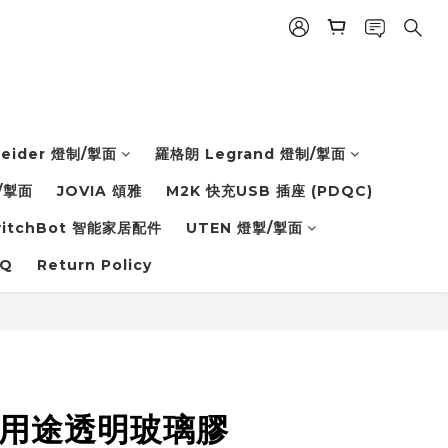
eider 燈制/掣面
羅格朗 Legrand 燈制/掣面
/掣面
JOVIA 頌雅
M2K 快充USB 插座 (PDQC)
witchBot 智能家居配件
UTEN 燈掣/掣面
Q
Return Policy
多用途透明玻璃膠