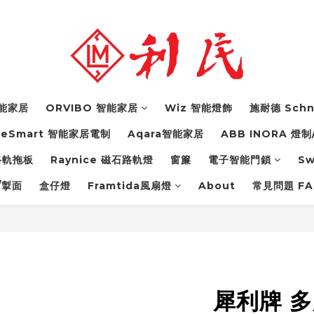
 智能家居
ORVIBO 智能家居
Wiz 智能燈飾
施耐德 Schn
feSmart 智能家居電制
Aqara智能家居
ABB INORA 燈制
力路軌拖板
Raynice 磁石路軌燈
窗簾
電子智能門鎖
S
/掣面
盒仔燈
Framtida風扇燈
About
常見問題 FA
犀利牌 