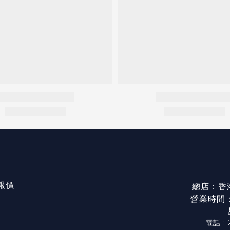
/報價
總店：香
營業時間：星
電話 : 