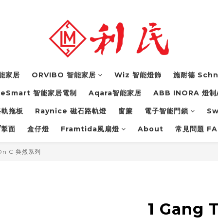
 智能家居
ORVIBO 智能家居
Wiz 智能燈飾
施耐德 Schn
feSmart 智能家居電制
Aqara智能家居
ABB INORA 燈制
力路軌拖板
Raynice 磁石路軌燈
窗簾
電子智能門鎖
S
/掣面
盒仔燈
Framtida風扇燈
About
常見問題 FA
rOn C 奐然系列
1 Gang 