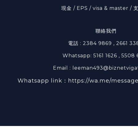
現金 / EPS / visa & master 
聯絡我們
電話 : 2384 9869 , 2661 33
Whatsapp: 5161 1626 , 5508
Email : leeman493@biznetviga
Whatsapp link：
https://wa.me/messa