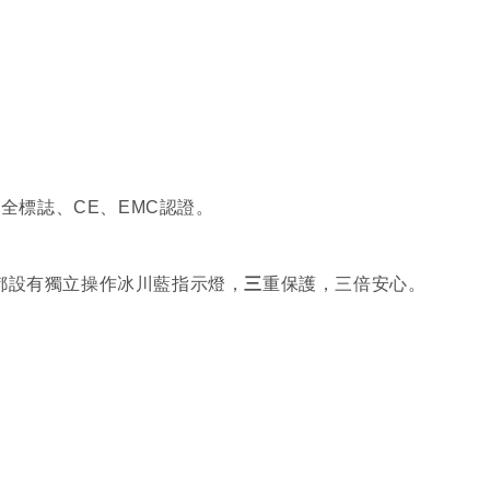
)，香港安全標誌、CE、EMC認證。
三
都設有獨立操作冰川藍指示燈，
重保護，三倍安心。