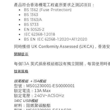
產品符合香港機電工程處所要求之測試項目：
BS 1362 (Fuse Protection)
BS 1363
BS 1363/A
BS 5733
EN 50525-2
IEC 62368-1:2018
BS EN IEC 62368-1:2020+A11:2020
同時獲得 UK Conformity Assessed (UKCA
開關提示
每個
13A
英式插座
模組
都設有獨立開關
，每當使用時
技術規格
頭尾模組 ＋13A模組
型號：MS01230001-ES0000001
額定電流：13A Max
額定電壓：240V~AC50Hz
1A1C USB模組
材料：阻燃聚碳酸酯