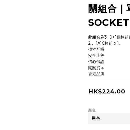
關組合｜
SOCKE
此組合為3+0+1個模組組
2， 1A1C模組 x 1。
彈性配搭 
安全上等
信心保證
開關提示
香港品牌
HK$224.00
顏色