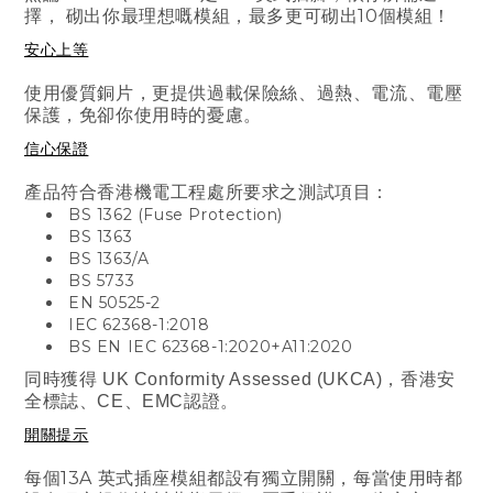
擇， 砌出你最理想嘅模組，最多更可砌出10個模組！
安心上等
使用優質銅片，更提供過載保險絲、過熱、電流、電壓
保護，免卻你使用時的憂慮。
信心保證
產品符合香港機電工程處所要求之測試項目：
BS 1362 (Fuse Protection)
BS 1363
BS 1363/A
BS 5733
EN 50525-2
IEC 62368-1:2018
BS EN IEC 62368-1:2020+A11:2020
同時獲得 UK Conformity Assessed (UKCA)，香港安
全標誌、CE、EMC認證。
開關提示
每個
13A
英式插座
模組
都設有獨立開關
，每當使用時都