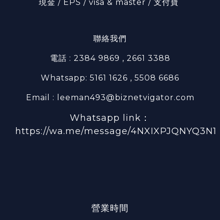
現金 / EPS / visa & master / 支付寶
聯絡我們
電話 : 2384 9869 , 2661 3388
Whatsapp: 5161 1626 , 5508 6686
Email : leeman493@biznetvigator.com
Whatsapp link：
https://wa.me/message/4NXIXPJQNYQ3N1
營業時間