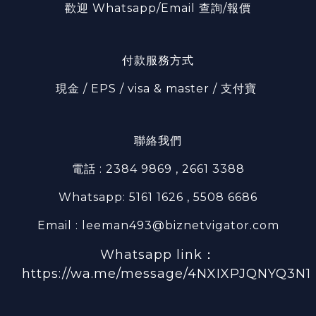
歡迎 Whatsapp/Email 查詢/報價
付款服務方式
現金 / EPS / visa & master / 支付寶
聯絡我們
電話 : 2384 9869 , 2661 3388
Whatsapp: 5161 1626 , 5508 6686
Email : leeman493@biznetvigator.com
Whatsapp link：
https://wa.me/message/4NXIXPJQNYQ3N1