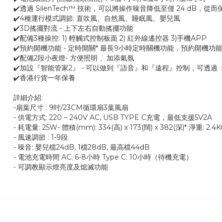
✔️透過 SilenTech™ 技術，可以將操作噪音降低至僅 24 dB，
✔️4種運行模式調節: 直吹風、自然風、睡眠風、嬰兒風
✔️3D搖擺對流 - 上下左右自動搖擺功能
✔️配備3種操控: 1) 輕觸式控制板面 2) 紅外線遙控器 3)手機APP
✔️預約開機功能 - 定時開關* 最長9小時定時關機功能，預約開機功
✔️配備2段小夜燈- 方便照明 、加添氣氛
✔️加設『智能管家2』 - 可以做到『語音』和『遠程』控制，可透過【Ma
✔️香港行貨一年保養
詳細介紹:
-扇葉尺寸 : 9吋/23CM循環扇3葉風扇
- 供電方式: 220 – 240V AC, USB TYPE C充電，最低支援5V2A
- 耗電量: 25W- 體積(mm): 334(高) x 173(闊) x 382(深)* 淨重: 2.4
- 風速調節 : 1-9段
- 噪音: 嬰兒檔24dB, 1檔28dB, 最高檔44dB
- 電池充電時間 AC: 6-8小時 Type C: 10小時（待機充電）
- 可調教顯示燈亮度及熄滅功能