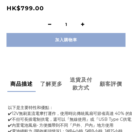
HK$799.00
加入購物車
送貨及付
商品描述
了解更多
顧客評價
款方式
以下是主要特性和優點：
✔️12V無刷直流電摩打運作，使用時比傳統風扇可節省高達 40% 的
✔️不但可長插電制供電，還可以『無線使用』或『USB Type C供
✔️內置電池風扇- 方便攜帶到不同『戶外、戶內』地方使用
✔️電池續航力 {開啟搖頭情況}：9檔4小時, 5檔8小時, 1檔15小時