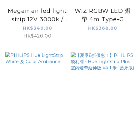
Megaman led light
WiZ RGBW LED 燈
strip 12V 3000k /
帶 4m Type-G
4000k 72w
HK$340.00
HK$368.00
HK$420.00