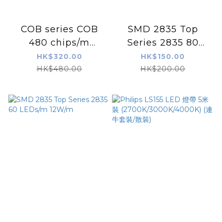
COB series COB
SMD 2835 Top
480 chips/m
Series 2835 80
10W/m
LEDs/m 7.2W/m
HK$320.00
HK$150.00
HK$480.00
HK$200.00