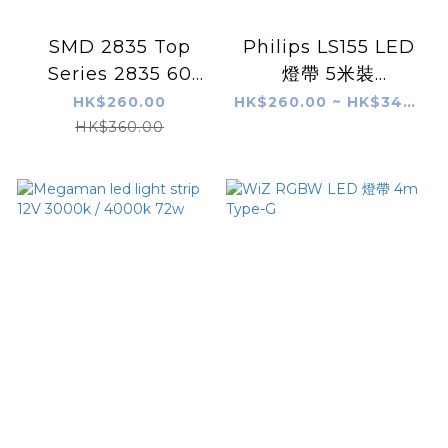
SMD 2835 Top
Philips LS155 LED
Series 2835 60
燈帶 5米裝
LEDs/m 12W/m
(2700K/3000K/400
HK$260.00
HK$260.00 ~ HK$340.00
0K) (連牛套裝/散裝)
HK$360.00