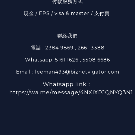
付款服務方式
現金 / EPS / visa & master / 支付寶
聯絡我們
電話 : 2384 9869 , 2661 3388
Whatsapp: 5161 1626 , 5508 6686
Email : leeman493@biznetvigator.com
Whatsapp link：
https://wa.me/message/4NXIXPJQNYQ3N1