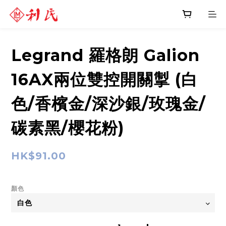
Legrand 羅格朗 Galion
16AX兩位雙控開關掣 (白
色/香檳金/深沙銀/玫瑰金/
碳素黑/櫻花粉)
HK$91.00
顏色