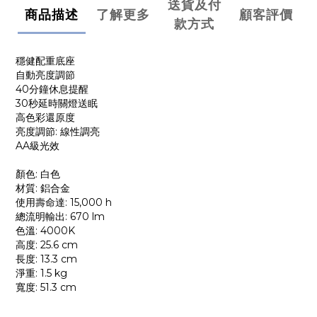
送貨及付
商品描述
了解更多
顧客評價
款方式
穩健配重底座
自動亮度調節
40分鐘休息提醒
30秒延時關燈送眠
高色彩還原度
亮度調節: 線性調亮
AA級光效
顏色: 白色
材質: 鋁合金
使用壽命達: 15,000 h
總流明輸出: 670 lm
色溫: 4000K
高度: 25.6 cm
長度: 13.3 cm
淨重: 1.5 kg
寬度: 51.3 cm