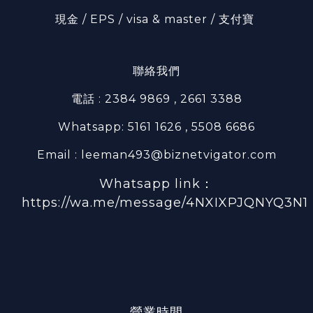
現金 / EPS / visa & master / 支付寶
聯絡我們
電話 : 2384 9869 , 2661 3388
Whatsapp: 5161 1626 , 5508 6686
Email : leeman493@biznetvigator.com
Whatsapp link：
https://wa.me/message/4NXIXPJQNYQ3N1
營業時間