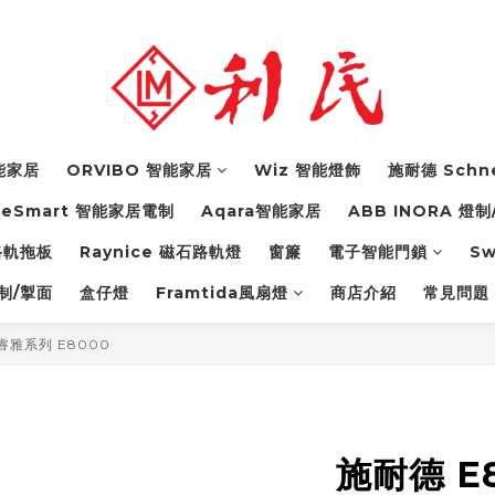
智能家居
ORVIBO 智能家居
Wiz 智能燈飾
施耐德 Schn
feSmart 智能家居電制
Aqara智能家居
ABB INORA 燈制
力路軌拖板
Raynice 磁石路軌燈
窗簾
電子智能門鎖
S
燈制/掣面
盒仔燈
Framtida風扇燈
商店介紹
常見問題 
o 睿雅系列 E8000
施耐德 E8