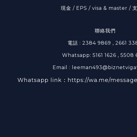
現金 / EPS / visa & master 
聯絡我們
電話 : 2384 9869 , 2661 33
Whatsapp: 5161 1626 , 5508
Email : leeman493@biznetviga
Whatsapp link：
https://wa.me/messa