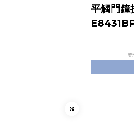
平觸門鐘
E8431BP
若