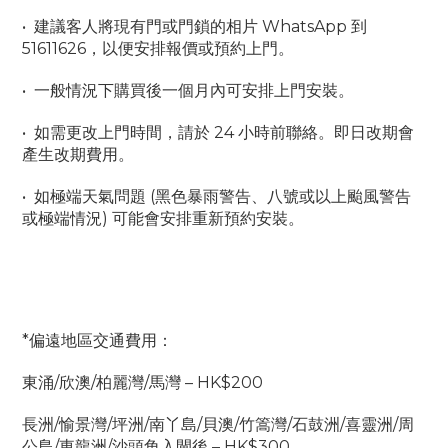
•  建議客人將現有門或門鎖的相片 WhatsApp 到 
51611626，以便安排報價或預約上門。
•  一般情況下購買後一個月內可安排上門安裝。
•  如需更改上門時間，請於 24 小時前聯絡。即日改期會
產生改期費用。
•  如極端天氣問題 (黑色暴雨警告、八號或以上颱風警告
或極端情況) 可能會安排重新預約安裝。
*偏遠地區交通費用：
東涌/欣澳/柏麗灣/馬灣 – HK$200
長洲/愉景灣/坪洲/南丫島/貝澳/竹篙灣/石鼓洲/喜靈洲/周
公島/東龍洲/沙頭角入閘後 – HK$300