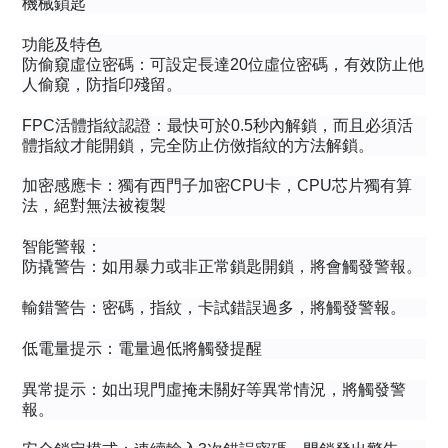
機械鎖匙
功能及特色
防偷窺虛位密碼：可設定長達20位虛位密碼，有效防止他
人偷窺，防指印殘留。
FPC活體指紋認證：最快可於0.5秒內解鎖，而且必須活
體指紋才能開鎖，完全防止仿傚指紋的方法解鎖。
加密感應卡：獨有西門子加密CPU卡，CPU芯片獨有算
法，絕對無法被複製
智能警報：
防撬警告：如用暴力或非正常鎖匙開鎖，將會觸發警報。
輸錯警告：密碼，指紋，卡試錯誤過多，將觸發警報。
低電量提示：電量過低將觸發提醒
異常提示：如出現門虛掩未關好等異常情況，將觸發警
報。