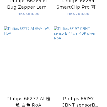
Philips 66265 K1
Philips 66264
Bug Zapper Lamp
SmartClip Pro 可攜
滅蚊燈
式護眼夾枱燈
HK$368.00
HK$208.00
Philips 66277 A1 檯
Philips 66197
燈 白色 RoA
CBNT sensorB