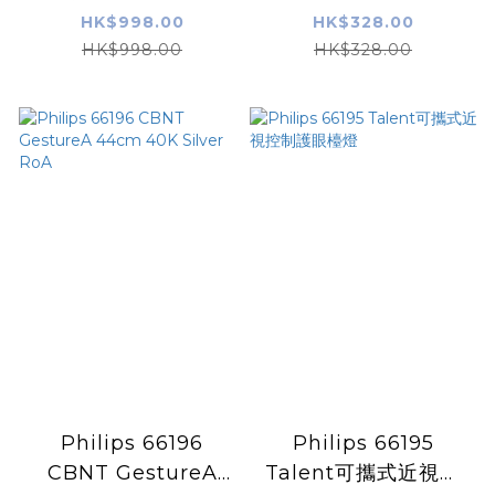
44cm 40K silver
HK$998.00
HK$328.00
RoA
HK$998.00
HK$328.00
Philips 66196
Philips 66195
CBNT GestureA
Talent可攜式近視控