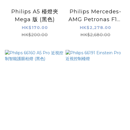
Philips A5 檯燈夾
Philips Mercedes-
Mega 版 (黑色)
AMG Petronas F1車
隊檯燈
HK$170.00
HK$2,278.00
HK$200.00
HK$2,680.00