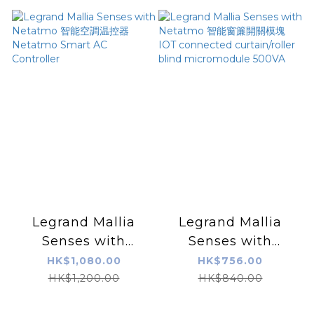
Legrand Mallia
Legrand Mallia
Senses with
Senses with
Netatmo 智能空調温
Netatmo 智能窗簾開
HK$1,080.00
HK$756.00
控器 Netatmo
關模塊 IOT
HK$1,200.00
HK$840.00
Smart AC
connected