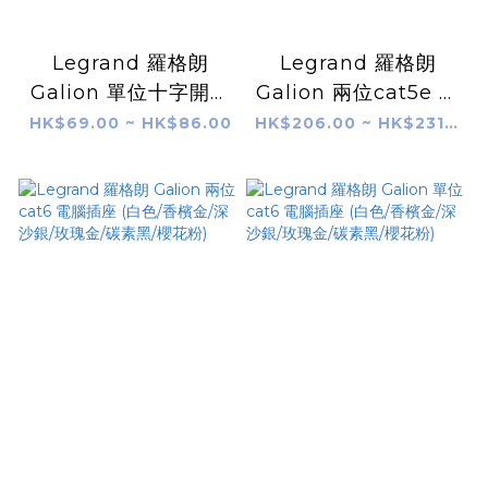
Legrand 羅格朗
Legrand 羅格朗
Galion 單位十字開關
Galion 兩位cat5e 電
掣 (白色/香檳金/深沙
腦插座 (白色/香檳金/
HK$69.00 ~ HK$86.00
HK$206.00 ~ HK$231.00
銀/玫瑰金/碳素黑/櫻
深沙銀/玫瑰金/碳素
花粉)
黑/櫻花粉)