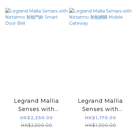
(白/黑)
gateway pack (陶瓷
白/深沙銀/子夜黑)
Legrand Mallia
Legrand Mallia
Senses with
Senses with
Netatmo 智能門鈴
Netatmo 智能網關
HK$2,250.00
HK$1,170.00
Smart Door Bell
Mobile Gateway
HK$2,500.00
HK$1,300.00