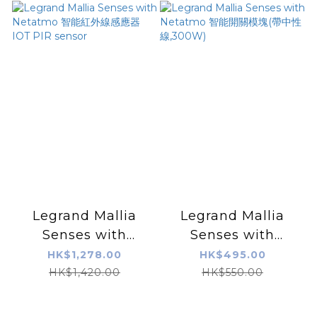
Controller
curtain/roller blind
micromodule
500VA
Legrand Mallia
Legrand Mallia
Senses with
Senses with
Netatmo 智能紅外線
Netatmo 智能開關模
HK$1,278.00
HK$495.00
感應器 IOT PIR
塊(帶中性線,300W)
HK$1,420.00
HK$550.00
sensor