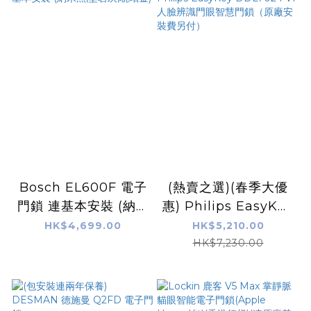
Bosch EL600F 電子
(熱賣之選)(春季大優
門鎖 連基本安裝 (納米
惠) Philips EasyKey
黑,墨岩灰,琥珀金)
DDL702 FVP 人臉辨
HK$4,699.00
HK$5,210.00
識門眼智慧門鎖（原廠
HK$7,230.00
安裝費另付）