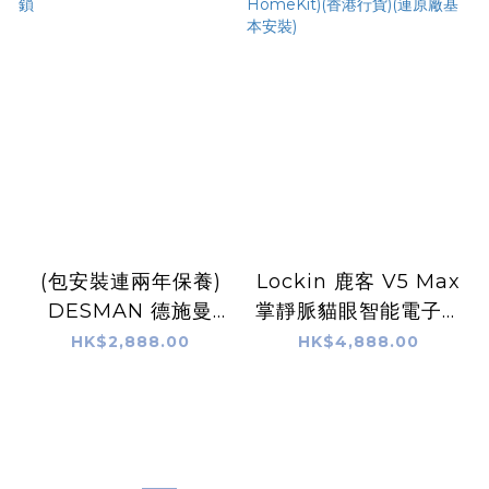
(包安裝連兩年保養)
Lockin 鹿客 V5 Max
DESMAN 德施曼
掌靜脈貓眼智能電子門
Q2FD 電子門鎖
鎖(Apple HomeKit)
HK$2,888.00
HK$4,888.00
(香港行貨)(連原廠基
本安裝)