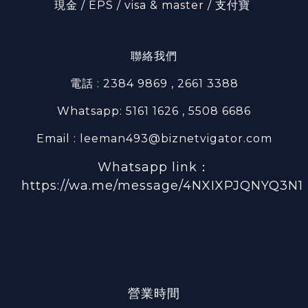
現金 / EPS / visa & master / 支付寶
聯絡我們
電話 : 2384 9869 , 2661 3388
Whatsapp: 5161 1626 , 5508 6686
Email : leeman493@biznetvigator.com
Whatsapp link：
https://wa.me/message/4NXIXPJQNYQ3N1
營業時間