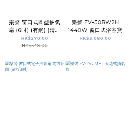
樂聲 窗口式圓型抽氣
樂聲 FV-30BW2H
扇 (6吋) (有網) (清貨
1440W 窗口式浴室寶
價,最後2部)
HK$270.00
HK$3,080.00
HK$348.00