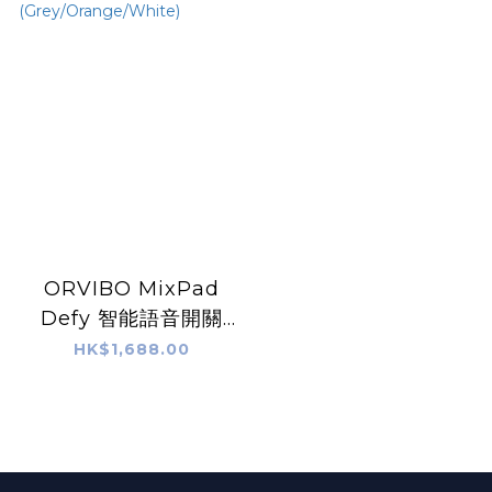
ORVIBO MixPad
Defy 智能語音開關
(Grey/Orange/Whit
HK$1,688.00
e)